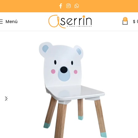
0
Menú
$