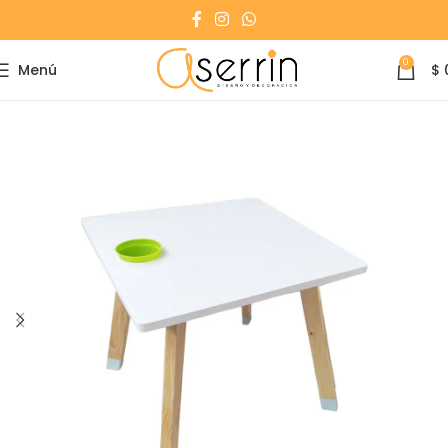
0
Menú
$