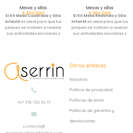
Mesas y sillas
Mesas y sillas
$
370.000
$
360.000
El Kit Mesa Cuadrada y Silla
El Kit Mesa Redonda y Silla
Infantil
es ideal para que tus
Infantil
es ideal para que tus
peques se motiven a realizar
peques se motiven a realizar
sus actividades escolares y
sus actividades escolares y
juegos. Escoge el Kit que más
juegos. Escoge el Kit que más
te guste, con silla Conejo o
te guste, con silla Conejo o
silla Osito:
silla Osito:
Otros enlaces
Nosotros
Política de privacidad
Políticas de envío
+57 318 720 56 15
Políticas de garantía y
devoluciones
contacto@
aserrinmueblesinfantiles.com