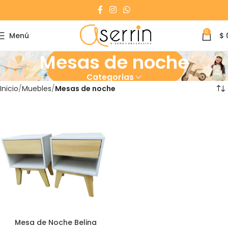
0
Menú
$
Mesas de noche
Categorias
Inicio
Muebles
Mesas de noche
Mesa de Noche Belina