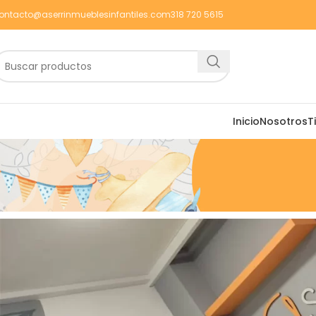
ontacto@aserrinmueblesinfantiles.com
318 720 5615
Inicio
Nosotros
T