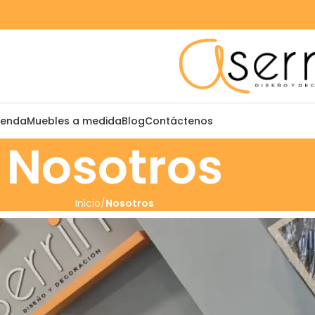
ienda
Muebles a medida
Blog
Contáctenos
Nosotros
Inicio
Nosotros