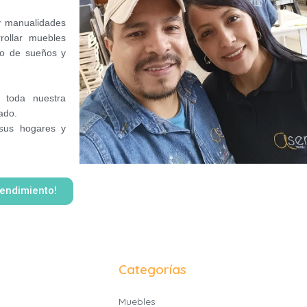
y manualidades
rollar muebles
no de sueños y
 toda nuestra
rado.
us hogares y
endimiento!
Categorías
Muebles