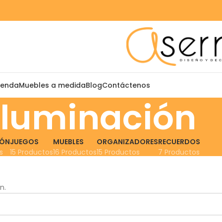
ienda
Muebles a medida
Blog
Contáctenos
Iluminación
IÓN
JUEGOS
MUEBLES
ORGANIZADORES
RECUERDOS
s
15 Productos
16 Productos
15 Productos
7 Productos
n.