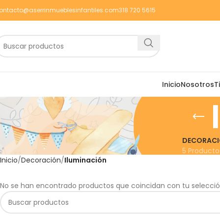
ontacto@aserrinmueblesinfantiles.com
318 720 5615
Inicio
Nosotros
T
DECORAC
5 Producto
Inicio
Decoración
Iluminación
No se han encontrado productos que coincidan con tu selecció