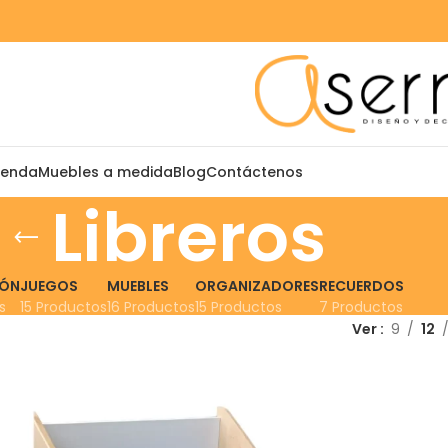
ienda
Muebles a medida
Blog
Contáctenos
Libreros
IÓN
JUEGOS
MUEBLES
ORGANIZADORES
RECUERDOS
s
15 Productos
16 Productos
15 Productos
7 Productos
Ver
9
12