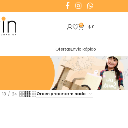
0
$
0
Ofertas
Envío Rápido
18
24