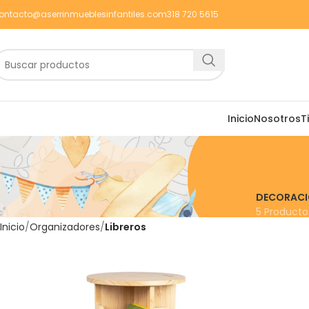
ontacto@aserrinmueblesinfantiles.com
318 720 5615
Inicio
Nosotros
T
DECORAC
5 Producto
Inicio
Organizadores
Libreros