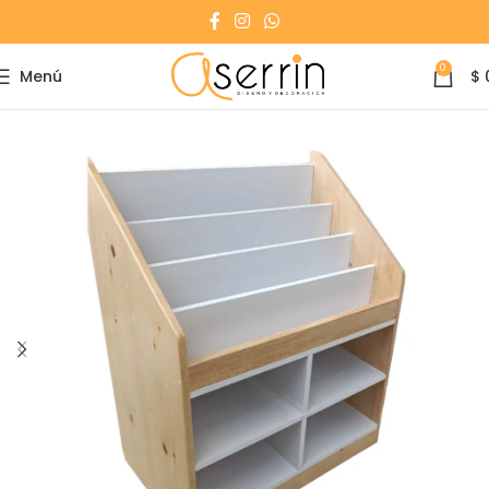
0
Menú
$