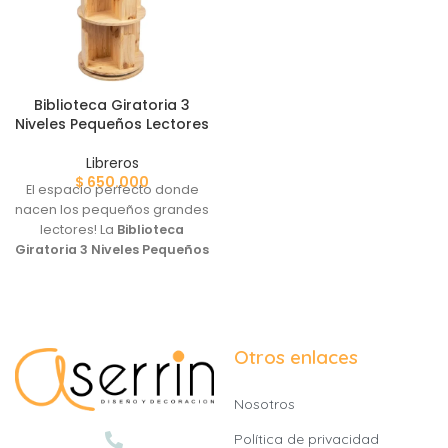
Biblioteca Giratoria 3
Niveles Pequeños Lectores
Libreros
$
650.000
El espacio perfecto donde
nacen los pequeños grandes
lectores! La
Biblioteca
Giratoria 3 Niveles Pequeños
Lectores
está diseñada para
que tus peques tengan sus
libros favoritos siempre al
alcance, fomentando el
amor por la lectura de forma
Otros enlaces
autónoma y divertida.
Nosotros
Política de privacidad