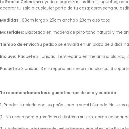
La
Repisa Celestina
ayuda a organizar sus libros, juguetes, ac
decorar tu sala o cualquier parte de tu casa; aprovecha su estil
Medidas:
60cm largo x 25cm ancho x 23cm alto total
Materiales:
Elaborado en madera de pino tono natural y melam
Tiempo de envío:
Su pedido se enviará en un plazo de 2 días háb
Incluye:
Paquete x 1 unidad: 1 entrepaño en melamina blanca, 2 
Paquete x 3 unidad: 3 entrepaño en melamina blanca, 6 soportes
Te recomendamos los siguientes tips de uso y cuidado:
1.
Puedes limpiarla con un paño seco o semi húmedo. No uses quí
2.
No usarla para otros fines distintos a su uso, como colocar pe