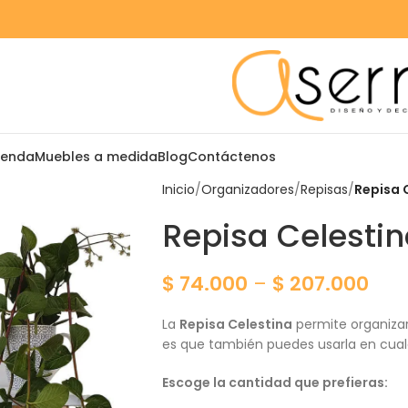
ienda
Muebles a medida
Blog
Contáctenos
Inicio
Organizadores
Repisas
Repisa 
Repisa Celesti
$
74.000
–
$
207.000
La
Repisa Celestina
permite organizar
es que también puedes usarla en cualq
Escoge la cantidad que prefieras: