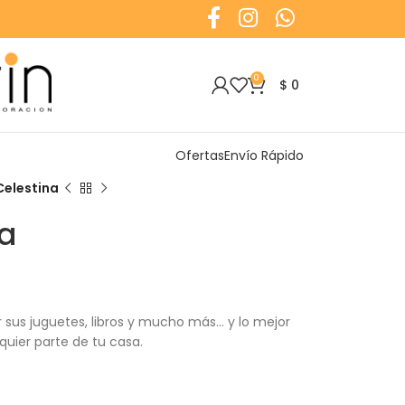
0
$
0
Ofertas
Envío Rápido
Celestina
na
 sus juguetes, libros y mucho más… y lo mejor
uier parte de tu casa.