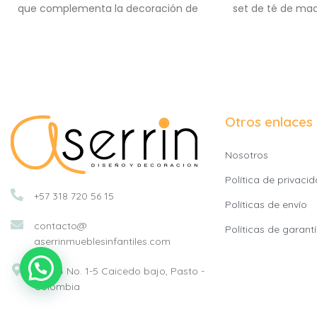
que complementa la decoración de
set de té de ma
su espacio con un toque de color y
colores past
belleza artesanal.
encan
Otros enlaces
Nosotros
Política de privaci
+57 318 720 56 15
Políticas de envío
contacto@
Políticas de garant
aserrinmueblesinfantiles.com
Cra 14 No. 1-5 Caicedo bajo, Pasto -
Colombia