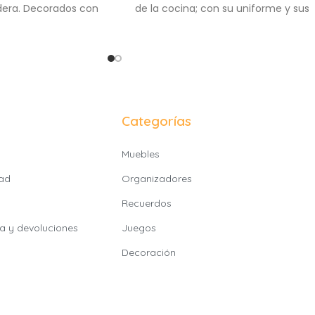
dera. Decorados con
de la cocina; con su uniforme y sus
eles y detalles
accesorios de madera podrá
tadores.
participar de las preparaciones y
recetas como una profesional.
Categorías
Muebles
dad
Organizadores
Recuerdos
ía y devoluciones
Juegos
Decoración