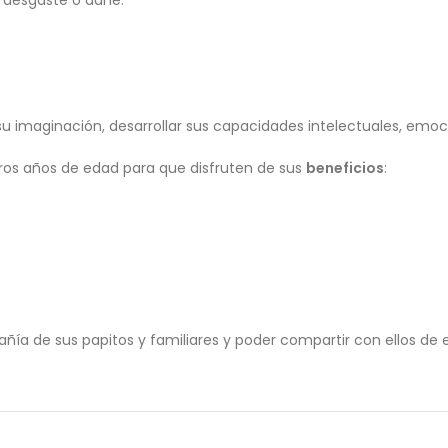
la desgaste o dañe.
u imaginación, desarrollar sus capacidades intelectuales, emoci
eros años de edad para que disfruten de sus
beneficios
:
añía de sus papitos y familiares y poder compartir con ellos d