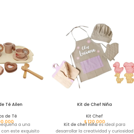
e Té Ailen
Kit de Chef Niña
os de Té
Kit Chef
00.000
$
120.000
 pequeña a una
Kit de chef niña
es ideal para
 con este exquisito
desarrollar la creatividad y curiosidad