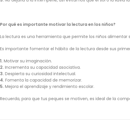
3.
No dejarla a la intemperie, así evitamos que el sol o la lluvia 
Por qué es importante motivar la lectura en los niños?
La lectura es una herramienta que permite los niños alimentar s
Es importante fomentar el hábito de la lectura desde sus prim
1.
Motivar su imaginación.
2.
Incrementa su capacidad asociativa.
3.
Despierta su curiosidad intelectual.
4.
Fomenta la capacidad de memorizar.
5.
Mejora el aprendizaje y rendimiento escolar.
Recuerda, para que tus peques se motiven, es ideal de la comp