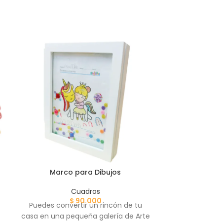
NUEVO
Marco para Dibujos
Nombre Perso
Es
Cuadros
$
90.000
Nombre
Puedes convertir un rincón de tu
Haz que su
casa en una pequeña galería de Arte