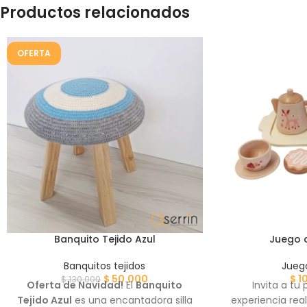
Productos relacionados
OFERTA
Banquito Tejido Azul
Juego d
Banquitos tejidos
Jueg
$
50.000
$
1
$
130.000
Oferta de Navidad!
El
Banquito
Invita a tu
Tejido Azul
es una encantadora silla
experiencia real