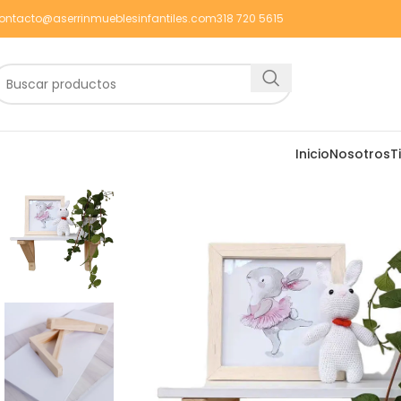
ontacto@aserrinmueblesinfantiles.com
318 720 5615
Inicio
Nosotros
T