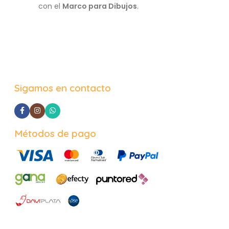
esencia
con el
Marco para Dibujos
.
Personaliza
Organiza, guarda y exhibe!
Boreal
convie
en un rincón 
personalidad.
para decorar 
sorprender co
en un baby 
Sigamos en contacto
cumpleaños. El
nombre y no
especi
Métodos de pago