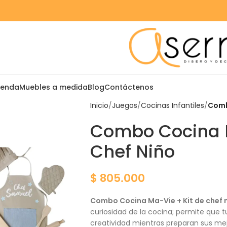
ienda
Muebles a medida
Blog
Contáctenos
Inicio
Juegos
Cocinas Infantiles
Comb
Combo Cocina M
Chef Niño
$
805.000
Combo Cocina Ma-Vie + Kit de chef 
curiosidad de la cocina; permite que t
creatividad mientras preparan sus mej