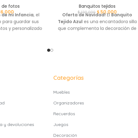
 de fotos
Banquitos tejidos
36.000
$
50.000
$
130.000
 de mi Infancia
, el
Oferta de Navidad!
El
Banquito
o para guardar sus
Tejido Azul
es una encantadora silla
os y personalizado
que complementa la decoración de
u nombre.
su espacio con un toque de color y
belleza artesanal.
Categorías
Muebles
dad
Organizadores
Recuerdos
ía y devoluciones
Juegos
Decoración