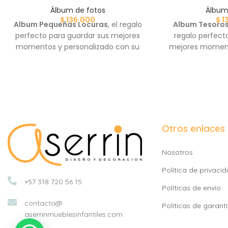
Álbum de fotos
Álbum
$
136.000
$
1
Album Pequeñas Locuras
, el regalo
Album Tesoros
perfecto para guardar sus mejores
regalo perfect
momentos y personalizado con su
mejores moment
nombre.
con s
Otros enlaces
Nosotros
Política de privaci
+57 318 720 56 15
Políticas de envío
contacto@
Políticas de garant
aserrinmueblesinfantiles.com