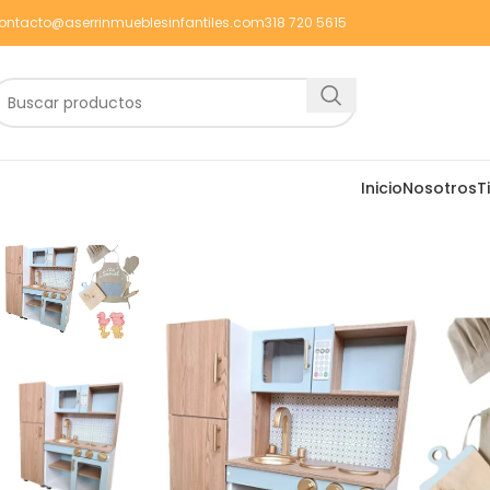
ontacto@aserrinmueblesinfantiles.com
318 720 5615
Inicio
Nosotros
T