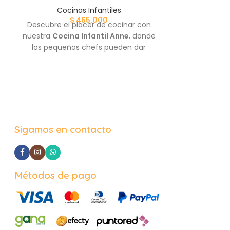
Cocinas Infantiles
Coci
$
465.000
Descubre el placer de cocinar con
Con la
Cocin
nuestra
Cocina Infantil Anne
, donde
peques van 
los pequeños chefs pueden dar
platos llenos
rienda suelta a su imaginación...
juego. Hech
Escoge el color que más te guste!
pensada bajo 
transforma 
oportuni
compartir 
Sigamos en contacto
Métodos de pago