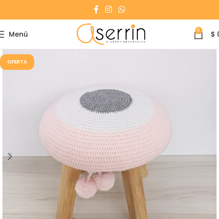
0
Menú
$
OFERTA