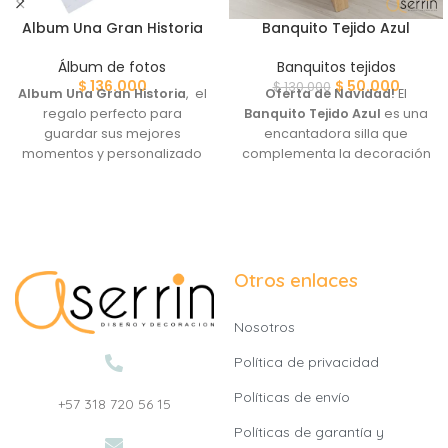
Album Una Gran Historia
Banquito Tejido Azul
Álbum de fotos
Banquitos tejidos
$
136.000
$
50.000
$
130.000
Album Una Gran Historia
, el
Oferta de Navidad!
El
regalo perfecto para
Banquito Tejido Azul
es una
guardar sus mejores
encantadora silla que
momentos y personalizado
complementa la decoración
con su nombre.
de su espacio con un toque
de color y belleza artesanal.
Otros enlaces
Nosotros
Política de privacidad
Políticas de envío
+57 318 720 56 15
Políticas de garantía y